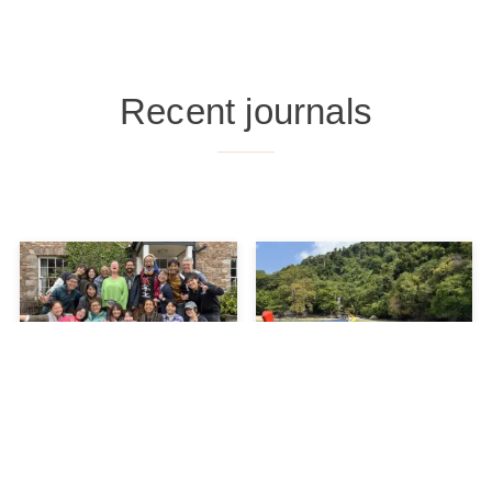
Recent journals
【シューマッハワイルド
タイ南部のアンダマン海の
2025.9】シューマッハカレ
島々をめぐる巡礼の旅
ッジ日本人向けプログラム
“Andaman Sea Yatra” 旅
by 東京アーバンパーマカ
行記