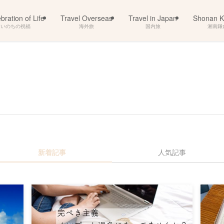
bration of Life
Travel Overseas
Travel in Japan
Shonan 
いのちの祝福
海外旅
国内旅
湘南鎌
新着記事
人気記事