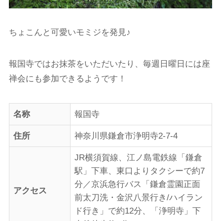
ちょこんと可愛いモミジを発見♪
報国寺ではお抹茶をいただいたり、毎週日曜日には座
禅会にも参加できるようです！
名称
報国寺
住所
神奈川県鎌倉市浄明寺2-7-4
JR横須賀線、江ノ島電鉄線「鎌倉
駅」下車、東口よりタクシーで約7
分／京浜急行バス「鎌倉霊園正面
アクセス
前太刀洗・金沢八景行き/ハイラン
ド行き」で約12分、「浄明寺」下