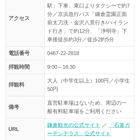
駅」下車、東口よりタクシーで約7
分／京浜急行バス「鎌倉霊園正面
アクセス
前太刀洗・金沢八景行き/ハイラン
ド行き」で約12分、「浄明寺」下
車後徒歩約3分／徒歩2約5分
電話番号
0467-22-2818
拝観時間
9:00～16:30
大人（中学生以上）100円／小学生
拝観料
50円
直営駐車場はないため、周辺の一
備考
般有料駐車場をご利用ください
鎌倉観光の公式サイト
／
「石釜ガ
URL
ーデンテラス」公式サイト