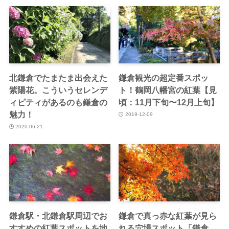
北鎌倉でたまたま出会えた
鎌倉観光の超定番スポッ
紫陽花。こういうセレンデ
ト！鶴岡八幡宮の紅葉【見
ィピティがあるのも鎌倉の
頃：11月下旬〜12月上旬】
魅力！
2019-12-09
2020-06-21
鎌倉駅・北鎌倉駅周辺でお
鎌倉で真っ赤な紅葉が見ら
すすめの紅葉スポットを地
れる穴場スポット「鎌倉