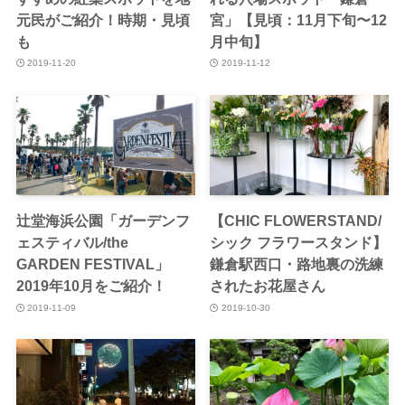
元民がご紹介！時期・見頃
宮」【見頃：11月下旬〜12
も
月中旬】
2019-11-20
2019-11-12
辻堂海浜公園「ガーデンフ
【CHIC FLOWERSTAND/
ェスティバル/the
シック フラワースタンド】
GARDEN FESTIVAL」
鎌倉駅西口・路地裏の洗練
2019年10月をご紹介！
されたお花屋さん
2019-11-09
2019-10-30