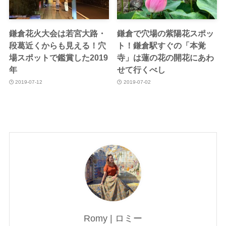
鎌倉花火大会は若宮大路・
鎌倉で穴場の紫陽花スポッ
段葛近くからも見える！穴
ト！鎌倉駅すぐの「本覚
場スポットで鑑賞した2019
寺」は蓮の花の開花にあわ
年
せて行くべし
2019-07-12
2019-07-02
Romy | ロミー