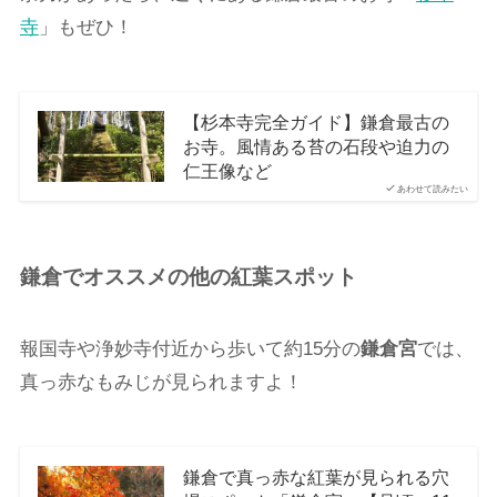
寺
」もぜひ！
【杉本寺完全ガイド】鎌倉最古の
お寺。風情ある苔の石段や迫力の
仁王像など
あわせて読みたい
鎌倉でオススメの他の紅葉スポット
報国寺や浄妙寺付近から歩いて約15分の
鎌倉宮
では、
真っ赤なもみじが見られますよ！
鎌倉で真っ赤な紅葉が見られる穴