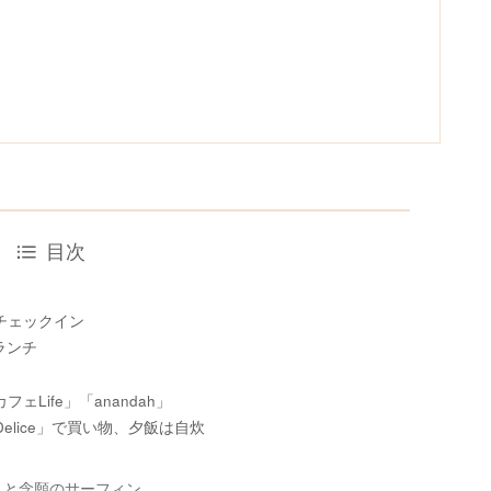
目次
チェックイン
ランチ
Life」「anandah」
elice」で買い物、夕飯は自炊
EE」と念願のサーフィン