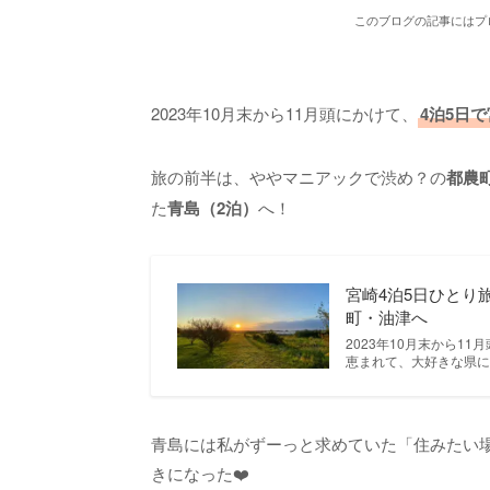
このブログの記事にはプ
2023年10月末から11月頭にかけて、
4泊5日
旅の前半は、ややマニアックで渋め？の
都農
た
青島（2泊）
へ！
宮崎4泊5日ひとり
町・油津へ
2023年10月末から1
恵まれて、大好きな県に
青島には私がずーっと求めていた「住みたい
きになった❤️