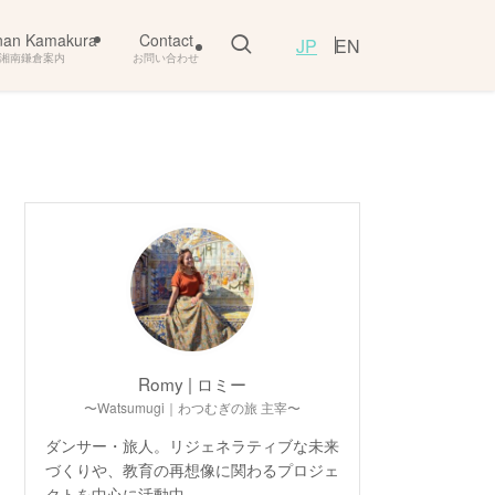
nan Kamakura
Contact
JP
EN
湘南鎌倉案内
お問い合わせ
Romy | ロミー
〜Watsumugi｜わつむぎの旅 主宰〜
ダンサー・旅人。リジェネラティブな未来
づくりや、教育の再想像に関わるプロジェ
クトを中心に活動中。