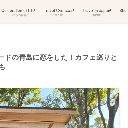
Celebration of Life
Travel Overseas
Travel in Japan
Sho
いのちの祝福
海外旅
国内旅
ムードの青島に恋をした！カフェ巡りと
も