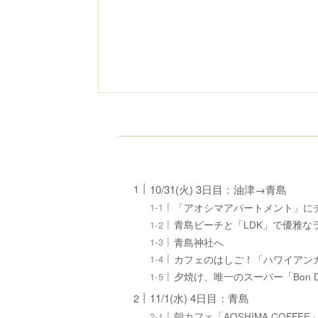
10/31(火) 3日目：油津→青島
「アオシマアパートメント」に
青島ビーチと「LDK」で優雅な
青島神社へ
カフェのはしご！「ハワイアンカフェ
夕焼け、唯一のスーパー「Bon D
11/1(水) 4日目：青島
朝カフェ「AOSHIMA COFF