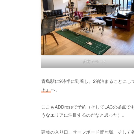
共有スペース
青島駅に9時半に到着し、2泊泊まることにし
ト」
へ。
ここもADDressで予約（そしてLACの拠
うなエリアに注目するのだなと思った）。
建物の入り口、サーフボード置き場、そして