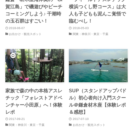
賀江島」で磯遊びやビーチ
横浜つくし野コース」は大
コーミングしよう♪ 干潮時
人も子どもも泥んこ覚悟で
の玉石群はすごい！
臨むべし！
2018-06-07
2018-05-03
お出かけ・観光スポット
関東：神奈川・東京・千葉
家族で森の中の本格アスレ
SUP（スタンドアップパド
チック「フォレストアドベ
ル）初心者向け入門スクー
ンチャー小田原」へ！体験
ル＠鎌倉材木座【体験レポ
レポ
＆感想】
2017-09-21
2017-07-10
関東：神奈川・東京・千葉
お出かけ・観光スポット