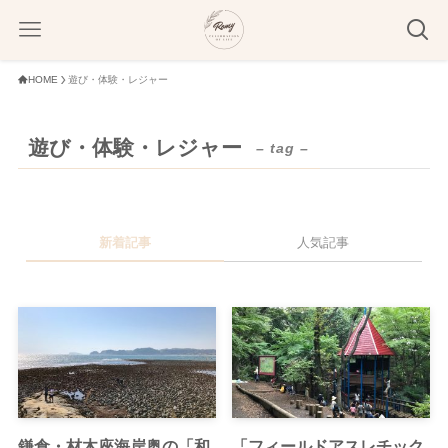
HOME
遊び・体験・レジャー
遊び・体験・レジャー
– tag –
新着記事
人気記事
鎌倉・材木座海岸奥の「和
「フィールドアスレチック