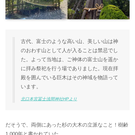
古代、富士のような高い山、美しい山は神
のおわす山として人が入ることは禁忌でし
た。よって当地は、ご神体の富士山を遥か
に拝み祭祀を行う場でありました。現在拝
殿を囲んでいる巨木はその神域を物語って
います。
北口本宮冨士浅間神社HPより
だそうで、両側にあった杉の大木の立派なこと！樹齢
1,000年と書かれていた。