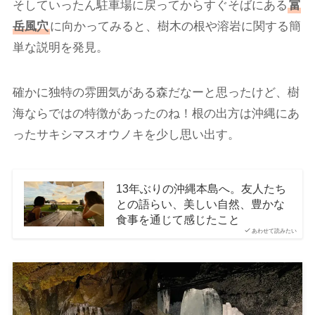
そしていったん駐車場に戻ってからすぐそばにある
富
岳風穴
に向かってみると、樹木の根や溶岩に関する簡
単な説明を発見。
確かに独特の雰囲気がある森だなーと思ったけど、樹
海ならではの特徴があったのね！根の出方は沖縄にあ
ったサキシマスオウノキを少し思い出す。
13年ぶりの沖縄本島へ。友人たち
との語らい、美しい自然、豊かな
食事を通じて感じたこと
あわせて読みたい