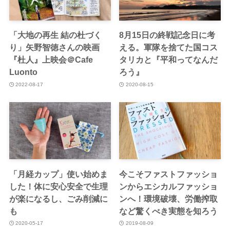
「大地の再生 結の杜づく
8月15日の終戦記念日に考
り」矢野智徳さんの映画
える。軍隊を捨てた国コス
『杜人』上映会＠Cafe
タリカと『平和ってなんだ
Luonto
ろう』
2022-08-17
2020-08-15
「月経カップ」使い始めま
今こそファストファッショ
した！体に安心安全で生理
ンからエシカルファッショ
が楽になるし、ごみ削減に
ンへ！環境破壊、労働搾取
も
など驚くべき実態を知ろう
2020-05-17
2019-08-09