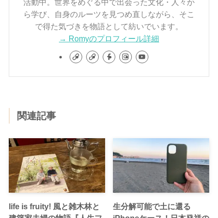
活動中。世界をめぐる中で出会った文化・人々か
ら学び、自身のルーツを見つめ直しながら、そこ
で得た気づきを物語として紡いでいます。
→ Romyのプロフィール詳細
関連記事
life is fruity! 風と雑木林と
生分解可能で土に還る
建築家夫婦の物語『人生フ
iPhoneケース！日本発祥の