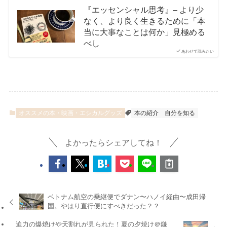
『エッセンシャル思考』– より少
なく、より良く生きるために「本
当に大事なことは何か」見極める
べし
あわせて読みたい
オススメの本・映画・エシカルグッズ
本の紹介
自分を知る
よかったらシェアしてね！
ベトナム航空の乗継便でダナン〜ハノイ経由〜成田帰
国。やはり直行便にすべきだった？？
迫力の爆焼けや天割れが見られた！夏の夕焼け＠鎌